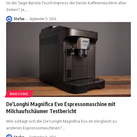
Ist die Sage Barista Touch Impress die beste Kaffeemaschine aller
Zeiten? Ja,
…
Stefan
September 9, 2024
MASCHINE
De’Longhi Magnifica Evo Espressomaschine mit
Milchaufschäumer Testbericht
Wie schlägt sich die De'Longhi Magnifica Evo im Vergleich zu
anderen Espressomaschinen?
…