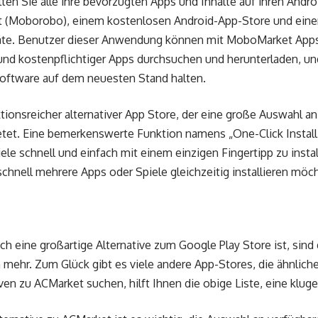
lten Sie alle ihre bevorzugten Apps und Inhalte auf ihren And
 (Moborobo), einem kostenlosen Android-App-Store und einer
äte. Benutzer dieser Anwendung können mit MoboMarket Apps
d kostenpflichtiger Apps durchsuchen und herunterladen, und
oftware auf dem neuesten Stand halten.
tionsreicher alternativer App Store, der eine große Auswahl a
et. Eine bemerkenswerte Funktion namens „One-Click Install
le schnell und einfach mit einem einzigen Fingertipp zu instal
 schnell mehrere Apps oder Spiele gleichzeitig installieren möc
h eine großartige Alternative zum Google Play Store ist, sind
 mehr. Zum Glück gibt es viele andere App-Stores, die ähnlich
en zu ACMarket suchen, hilft Ihnen die obige Liste, eine kluge