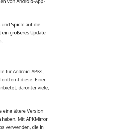
nen von Android-App-
 und Spiele auf die
el ein größeres Update
n.
lle für Android-APKs,
entfernt diese. Einer
bietet, darunter viele,
e eine ältere Version
 haben. Mit APKMirror
s verwenden, die in