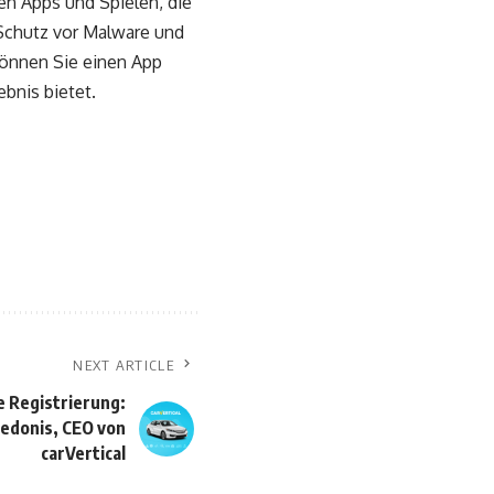
en Apps und Spielen, die
Schutz vor Malware und
können Sie einen App
bnis bietet.
NEXT ARTICLE
e Registrierung:
Medonis, CEO von
carVertical