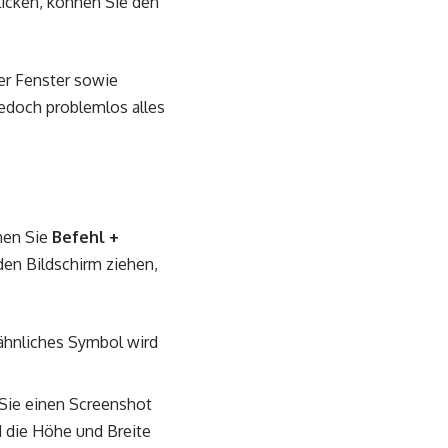
klicken, können Sie den
er Fenster sowie
edoch problemlos alles
nen Sie
Befehl +
en Bildschirm ziehen,
elähnliches Symbol wird
Sie einen Screenshot
d die Höhe und Breite