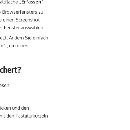
haltfläche
„Erfassen“
.
s Browserfensters zu
ie einen Screenshot
as Fenster auswählen.
ellt. Ändern Sie einfach
n“
, um einen
chert?
iesen
licken und den
mit den Tastaturkürzeln