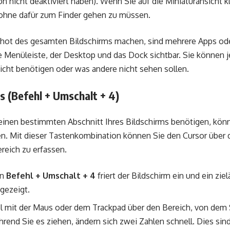
on nicht deaktiviert haben). Wenn Sie auf die Miniaturansicht 
 ohne dafür zum Finder gehen zu müssen.
hot des gesamten Bildschirms machen, sind mehrere Apps od
Menüleiste, der Desktop und das Dock sichtbar. Sie können j
icht benötigen oder was andere nicht sehen sollen.
ms (Befehl + Umschalt + 4)
einen bestimmten Abschnitt Ihres Bildschirms benötigen, kön
. Mit dieser Tastenkombination können Sie den Cursor über d
eich zu erfassen.
on
Befehl + Umschalt + 4
friert der Bildschirm ein und ein zi
gezeigt.
l mit der Maus oder dem Trackpad über den Bereich, von dem 
nd Sie es ziehen, ändern sich zwei Zahlen schnell. Dies sin