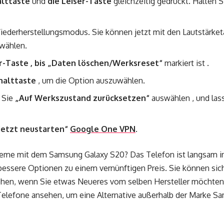
alttaste
und
die Leiser-Taste
gleichzeitig gedrückt. Halten Si
iederherstellungsmodus. Sie können jetzt mit den Lautstärket
swählen.
r-Taste , bis „Daten löschen/Werksreset“
markiert ist .
halttaste
, um die Option auszuwählen.
 Sie
„Auf Werkszustand zurücksetzen“
auswählen , und las
jetzt neustarten“
Google One VPN
.
bleme mit dem Samsung Galaxy S20? Das Telefon ist langsam 
 bessere Optionen zu einem vernünftigen Preis. Sie können sic
en, wenn Sie etwas Neueres vom selben Hersteller möchten.
elefone ansehen, um eine Alternative außerhalb der Marke Sa