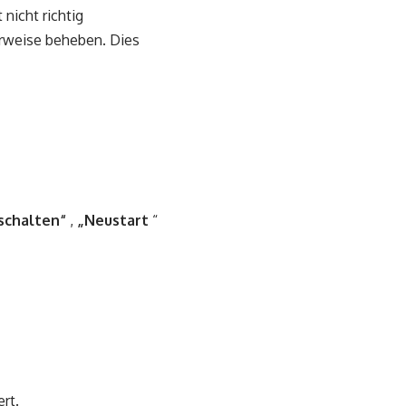
nicht richtig
erweise beheben. Dies
schalten“
,
„Neustart
“
rt.