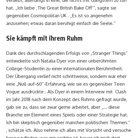
verliebt, allerdings in eine, die nichts mit Gangstern zu tun
hat. „Ich liebe ‚The Great British Bake Off‘“, sagte sie
gegenüber Cosmopolitan UK . „Es ist so angenehm
anzusehen; etwas daran beruhigt einfach die Seele.“
Sie kämpft mit ihrem Ruhm
Dank des durchschlagenden Erfolgs von „Stranger Things“
entwickelte sich Natalia Dyer von einer unberühmten
College-Studentin zu einer internationalen Berühmtheit.
Der Übergang verlief nicht schrittweise, sondern war eher
eine „Null-auf-60“-Erfahrung, wie sie es gegenüber Teen
Vogue ausdrückte . Als Dyer in einem Interview mit Clash
im Jahr 2018 nach dem Konzept des Ruhms gefragt wurde,
gab sie zu, dass sie zwar gerne arbeitet, aber „… diese
Branche ein Element eines Spiels oder einer Strategie hat.
Ich bin skeptisch gegenüber manchen politischen Themen.“
, schätze ich. Also nehme ich alles mit Vorsicht und versuche
herauszufinden, was mir wichtig ist, bevor ich mich dort