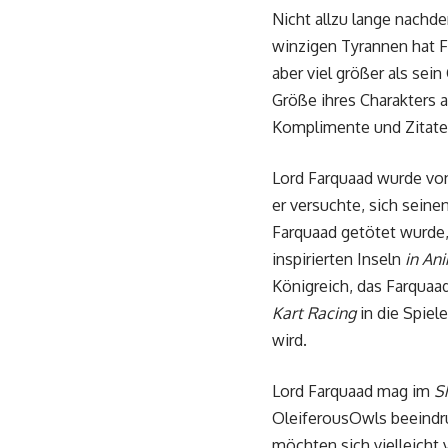
Nicht allzu lange nachd
winzigen Tyrannen hat F
aber viel größer als se
Größe ihres Charakters 
Komplimente und Zitate 
Lord Farquaad wurde vo
er versuchte, sich seine
Farquaad getötet wurde,
inspirierten Inseln
in An
Königreich, das Farquaa
Kart Racing
in die Spiele
wird.
Lord Farquaad mag im
S
OleiferousOwls beeindr
möchten sich vielleicht 