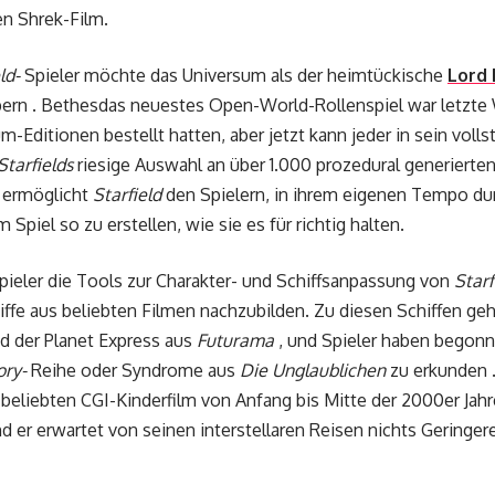
en Shrek-Film.
ld-
Spieler möchte das Universum als der heimtückische
Lord 
ern . Bethesdas neuestes Open-World-Rollenspiel war letzte 
um-Editionen bestellt hatten, aber jetzt kann jeder in sein vol
Starfields
riesige Auswahl an über 1.000 prozedural generierten
 ermöglicht
Starfield
den Spielern, in ihrem eigenen Tempo du
m Spiel so zu erstellen, wie sie es für richtig halten.
Spieler die Tools zur Charakter- und Schiffsanpassung von
Starf
e aus beliebten Filmen nachzubilden. Zu diesen Schiffen ge
d der Planet Express aus
Futurama
, und Spieler haben begon
ory-
Reihe oder Syndrome aus
Die Unglaublichen
zu erkunden .
beliebten CGI-Kinderfilm von Anfang bis Mitte der 2000er Jahre
nd er erwartet von seinen interstellaren Reisen nichts Geringer