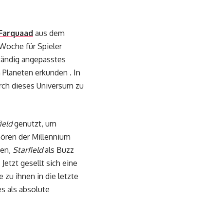
Farquaad
aus dem
Woche für Spieler
lständig angepasstes
 Planeten erkunden . In
rch dieses Universum zu
ield
genutzt, um
hören der Millennium
nen,
Starfield
als Buzz
 Jetzt gesellt sich eine
 zu ihnen in die letzte
es als absolute