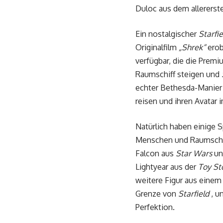
Duloc aus dem allererst
Ein nostalgischer
Starfie
Originalfilm
„Shrek“
erob
verfügbar, die die Premi
Raumschiff steigen und
echter Bethesda-Manier
reisen und ihren Avatar i
Natürlich haben einige 
Menschen und Raumschiff
Falcon aus
Star Wars
un
Lightyear aus der
Toy St
weitere Figur aus einem 
Grenze von
Starfield
, u
Perfektion.