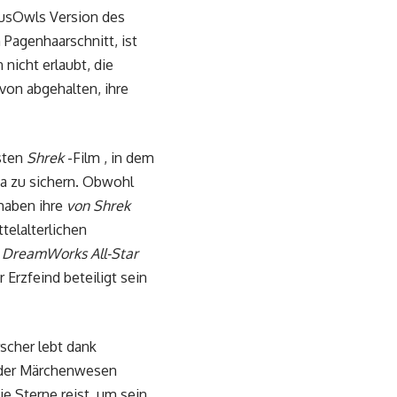
usOwls Version des
Pagenhaarschnitt, ist
 nicht erlaubt, die
von abgehalten, ihre
sten
Shrek
-Film , in dem
ona zu sichern. Obwohl
 haben ihre
von Shrek
elalterlichen
n
DreamWorks All-Star
r Erzfeind beteiligt sein
scher lebt dank
 oder Märchenwesen
e Sterne reist, um sein