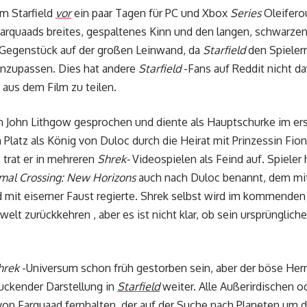
em Starfield
vor
ein paar Tagen für PC und Xbox
Series
Oleifero
arquaads breites, gespaltenes Kinn und den langen, schwarzen 
in Gegenstück auf der großen Leinwand, da
Starfield
den Spielern
anzupassen. Dies hat andere
Starfield
-Fans auf Reddit nicht da
aus dem Film zu teilen.
n John Lithgow gesprochen und diente als Hauptschurke im er
n Platz als König von Duloc durch die Heirat mit Prinzessin Fi
 trat er in mehreren
Shrek-
Videospielen als Feind auf. Spieler
imal Crossing: New Horizons
auch nach Duloc benannt, dem mitt
d mit eiserner Faust regierte. Shrek selbst wird im kommende
welt zurückkehren , aber es ist nicht klar, ob sein ursprüngliche
hrek
-Universum schon früh gestorben sein, aber der böse Herr
uckender Darstellung in
Starfield
weiter. Alle Außerirdischen
von Farquaad fernhalten, der auf der Suche nach Planeten um di