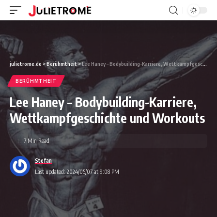
julietrome.de
>
Berühmtheit
>
Lee Haney – Bodybuilding-Karriere, Wettkampfgeschichte und Workouts
BERÜHMTHEIT
Lee Haney – Bodybuilding-Karriere,
Wettkampfgeschichte und Workouts
7 Min Read
Stefan
Last updated: 2024/05/07 at 9:08 PM