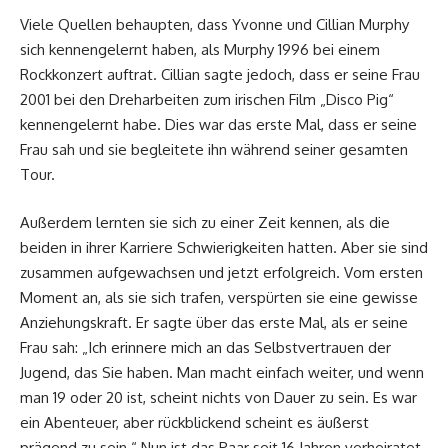
Viele Quellen behaupten, dass Yvonne und Cillian Murphy
sich kennengelernt haben, als Murphy 1996 bei einem
Rockkonzert auftrat. Cillian sagte jedoch, dass er seine Frau
2001 bei den Dreharbeiten zum irischen Film „Disco Pig“
kennengelernt habe. Dies war das erste Mal, dass er seine
Frau sah und sie begleitete ihn während seiner gesamten
Tour.
Außerdem lernten sie sich zu einer Zeit kennen, als die
beiden in ihrer Karriere Schwierigkeiten hatten. Aber sie sind
zusammen aufgewachsen und jetzt erfolgreich. Vom ersten
Moment an, als sie sich trafen, verspürten sie eine gewisse
Anziehungskraft. Er sagte über das erste Mal, als er seine
Frau sah: „Ich erinnere mich an das Selbstvertrauen der
Jugend, das Sie haben. Man macht einfach weiter, und wenn
man 19 oder 20 ist, scheint nichts von Dauer zu sein. Es war
ein Abenteuer, aber rückblickend scheint es äußerst
prägend zu sein.“ Nun ist das Paar seit 16 Jahren verheiratet.