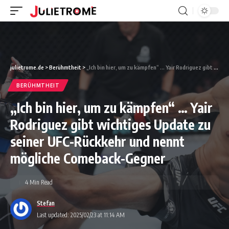
julietrome.de
>
Berühmtheit
>
„Ich bin hier, um zu kämpfen“ … Yair Rodriguez gibt wichtiges Update zu seiner UFC-Rückkehr und nennt mögliche Comeback-Gegner
BERÜHMTHEIT
„Ich bin hier, um zu kämpfen“ … Yair
Rodriguez gibt wichtiges Update zu
seiner UFC-Rückkehr und nennt
mögliche Comeback-Gegner
4 Min Read
Stefan
Last updated: 2025/02/23 at 11:14 AM