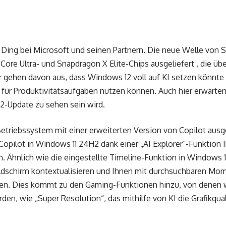
e Ding bei Microsoft und seinen Partnern. Die neue Welle von 
l Core Ultra- und Snapdragon X Elite-Chips ausgeliefert , die üb
ir gehen davon aus, dass Windows 12 voll auf KI setzen könnte
 für Produktivitätsaufgaben nutzen können. Auch hier erwarten
2-Update zu sehen sein wird.
etriebssystem mit einer erweiterten Version von Copilot ausge
opilot in Windows 11 24H2 dank einer „AI Explorer“-Funktion I
. Ähnlich wie die eingestellte Timeline-Funktion in Windows 1
dschirm kontextualisieren und Ihnen mit durchsuchbaren Mome
gen. Dies kommt zu den Gaming-Funktionen hinzu, von denen wi
, wie „Super Resolution“, das mithilfe von KI die Grafikquali