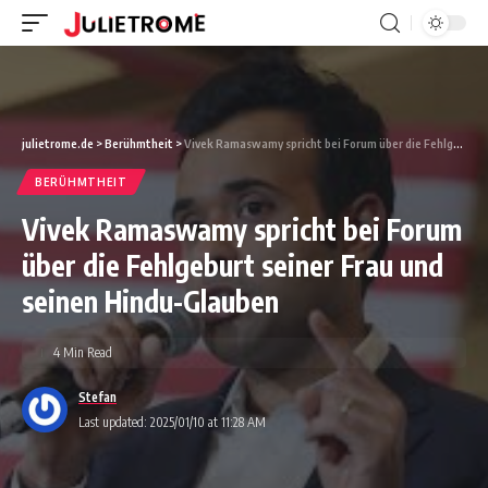
julietrome.de
>
Berühmtheit
>
Vivek Ramaswamy spricht bei Forum über die Fehlgeburt seiner Frau und seinen Hindu-Glauben
BERÜHMTHEIT
Vivek Ramaswamy spricht bei Forum
über die Fehlgeburt seiner Frau und
seinen Hindu-Glauben
4 Min Read
Stefan
Last updated: 2025/01/10 at 11:28 AM