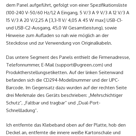
dem Panel aufgeführt, gefolgt von einer Spezifikationsliste
(100-240 V-50/60 Hz/1,2 A Eingang, 5 V/3 A 9 V/3 A 12 V/3 A
15 V/3 A 20 V/2,25 A [3,3-11 V/ 4,05 A 45 W max] USB-C1-
und USB-C2-Ausgang, 45,0 W Gesamtleistung), sowie
Hinweise zum Aufladen so nah wie möglich an der
Steckdose und zur Verwendung von Originalkabeln.
Das untere Segment des Panels enthielt die Firmenadresse,
Telefonnummer, E-Mail (support@ugreen.com) und
Produktherstellungsetiketten. Auf der linken Seitenwand
befanden sich die CD294-Modellnummer und der UPC-
Barcode. Im Gegensatz dazu wurden auf der rechten Seite
drei Merkmale des Geräts beschrieben: „Mehrschichtiger
Schutz“, „Faltbar und tragbar“ und „Dual-Port-
Schnellladung“.
Ich entfernte das Klebeband oben auf der Platte, hob den
Deckel an, entfernte die innere weiße Kartonschale und