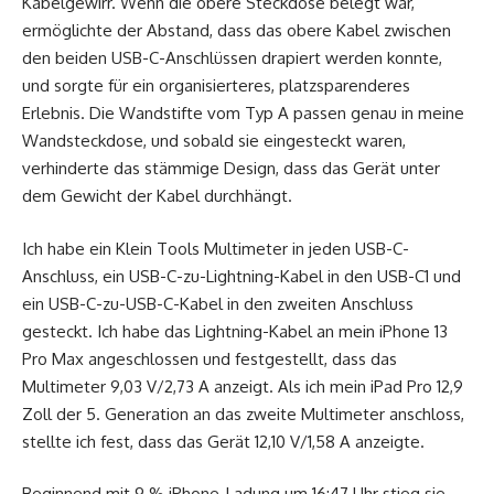
Kabelgewirr. Wenn die obere Steckdose belegt war,
ermöglichte der Abstand, dass das obere Kabel zwischen
den beiden USB-C-Anschlüssen drapiert werden konnte,
und sorgte für ein organisierteres, platzsparenderes
Erlebnis. Die Wandstifte vom Typ A passen genau in meine
Wandsteckdose, und sobald sie eingesteckt waren,
verhinderte das stämmige Design, dass das Gerät unter
dem Gewicht der Kabel durchhängt.
Ich habe ein Klein Tools Multimeter in jeden USB-C-
Anschluss, ein USB-C-zu-Lightning-Kabel in den USB-C1 und
ein USB-C-zu-USB-C-Kabel in den zweiten Anschluss
gesteckt. Ich habe das Lightning-Kabel an mein iPhone 13
Pro Max angeschlossen und festgestellt, dass das
Multimeter 9,03 V/2,73 A anzeigt. Als ich mein iPad Pro 12,9
Zoll der 5. Generation an das zweite Multimeter anschloss,
stellte ich fest, dass das Gerät 12,10 V/1,58 A anzeigte.
Beginnend mit 9 % iPhone-Ladung um 16:47 Uhr stieg sie