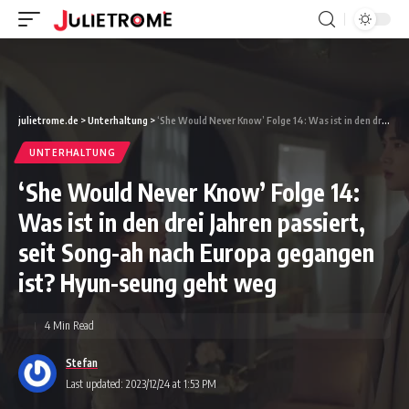
julietrome.de
>
Unterhaltung
>
‘She Would Never Know’ Folge 14: Was ist in den drei Jahren passiert, seit Song-ah nach Europa gegangen ist? Hyun-seung geht weg
UNTERHALTUNG
‘She Would Never Know’ Folge 14:
Was ist in den drei Jahren passiert,
seit Song-ah nach Europa gegangen
ist? Hyun-seung geht weg
4 Min Read
Stefan
Last updated: 2023/12/24 at 1:53 PM