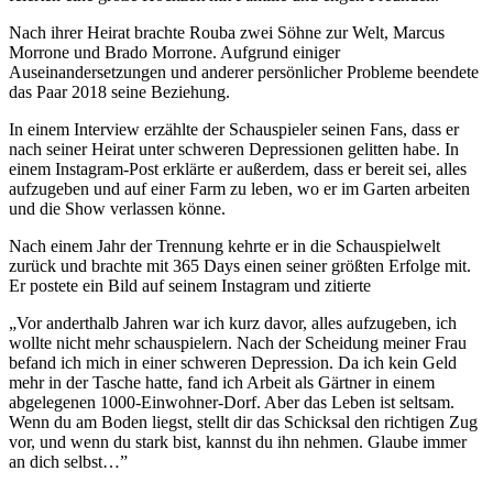
Nach ihrer Heirat brachte Rouba zwei Söhne zur Welt, Marcus
Morrone und Brado Morrone. Aufgrund einiger
Auseinandersetzungen und anderer persönlicher Probleme beendete
das Paar 2018 seine Beziehung.
In einem Interview erzählte der Schauspieler seinen Fans, dass er
nach seiner Heirat unter schweren Depressionen gelitten habe. In
einem Instagram-Post erklärte er außerdem, dass er bereit sei, alles
aufzugeben und auf einer Farm zu leben, wo er im Garten arbeiten
und die Show verlassen könne.
Nach einem Jahr der Trennung kehrte er in die Schauspielwelt
zurück und brachte mit 365 Days einen seiner größten Erfolge mit.
Er postete ein Bild auf seinem Instagram und zitierte
„Vor anderthalb Jahren war ich kurz davor, alles aufzugeben, ich
wollte nicht mehr schauspielern. Nach der Scheidung meiner Frau
befand ich mich in einer schweren Depression. Da ich kein Geld
mehr in der Tasche hatte, fand ich Arbeit als Gärtner in einem
abgelegenen 1000-Einwohner-Dorf. Aber das Leben ist seltsam.
Wenn du am Boden liegst, stellt dir das Schicksal den richtigen Zug
vor, und wenn du stark bist, kannst du ihn nehmen. Glaube immer
an dich selbst…”