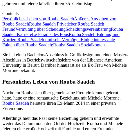
geboren und feierte kürzlich ihren 35. Geburtstag.
Contents
Persönliches Leben von Rouba Saadeh
Äußeres Aussehen von
Rouba Saadeh
Rouba Saadeh Privatleben
Rouba Saadeh
Freund
Vermutung über Scheidung
Scheidungsvereinbarung
Rouba
Saadeh Karriere
Le Paradis des Fous
Rouba Saadeh Bildung und
Karriere
Rouba Saadeh und sein Vermögen
Einige interessante
Fakten über Rouba Saadeh:
Rouba Saadeh Sozialkonten
Sie hat einen Bachelor-Abschluss in Grafikdesign und einen Master-
Abschluss in Betriebswirtschaftslehre von der Libanese American
University in Beirut. Darüber hinaus ist sie als Ex-Frau von Michele
Morrone bekannt.
Persönliches Leben von Rouba Saadeh
Nachdem Rouba sich über gemeinsame Freunde kennengelernt
hatte, hatte er eine romantische Beziehung mit Michele Morrone.
Rouba Saadeh
heiratete ihren Ex-Mann 2014 in einer privaten
Zeremonie.
Allerdings hielt das Paar seine Beziehung geheim und erwähnte
weder das Datum noch den Ort der Hochzeit. Rouba und Michele
feierten eine große Hochzeit mit Familie und engen Freunden.