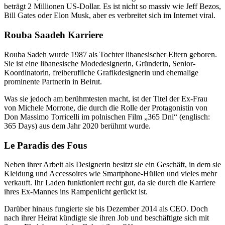
beträgt 2 Millionen US-Dollar. Es ist nicht so massiv wie Jeff Bezos,
Bill Gates oder Elon Musk, aber es verbreitet sich im Internet viral.
Rouba Saadeh Karriere
Rouba Sadeh wurde 1987 als Tochter libanesischer Eltern geboren.
Sie ist eine libanesische Modedesignerin, Gründerin, Senior-
Koordinatorin, freiberufliche Grafikdesignerin und ehemalige
prominente Partnerin in Beirut.
Was sie jedoch am berühmtesten macht, ist der Titel der Ex-Frau
von Michele Morrone, die durch die Rolle der Protagonistin von
Don Massimo Torricelli im polnischen Film „365 Dni“ (englisch:
365 Days) aus dem Jahr 2020 berühmt wurde.
Le Paradis des Fous
Neben ihrer Arbeit als Designerin besitzt sie ein Geschäft, in dem sie
Kleidung und Accessoires wie Smartphone-Hüllen und vieles mehr
verkauft. Ihr Laden funktioniert recht gut, da sie durch die Karriere
ihres Ex-Mannes ins Rampenlicht gerückt ist.
Darüber hinaus fungierte sie bis Dezember 2014 als CEO. Doch
nach ihrer Heirat kündigte sie ihren Job und beschäftigte sich mit