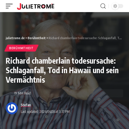
julietrome.de
>
Berühmtheit
>
Richard chamberlain todesursache: Schlaganfall, Tod in Hawaii und sein Vermächtnis
BERÜHMTHEIT
Richard chamberlain todesursache:
Schlaganfall, Tod in Hawaii und sein
Vermächtnis
19 Min Read
Stefan
Last updated: 2026/06/28 at 3:37 PM