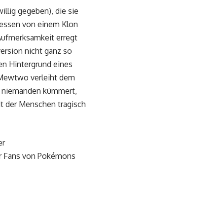
llig gegeben), die sie
sessen von einem Klon
Aufmerksamkeit erregt
version nicht ganz so
hen Hintergrund eines
u Mewtwo verleiht dem
m niemanden kümmert,
it der Menschen tragisch
er
ür Fans von Pokémons