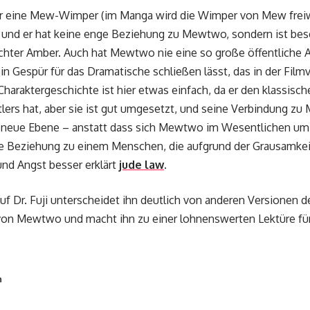
 nur eine Mew-Wimper (im Manga wird die Wimper von Mew freiwi
und er hat keine enge Beziehung zu Mewtwo, sondern ist be
chter Amber. Auch hat Mewtwo nie eine so große öffentliche 
n Gespür für das Dramatische schließen lässt, das in der Film
s Charaktergeschichte ist hier etwas einfach, da er den klassisc
lers hat, aber sie ist gut umgesetzt, und seine Verbindung z
he neue Ebene – anstatt dass sich Mewtwo im Wesentlichen u
arke Beziehung zu einem Menschen, die aufgrund der Grausamke
nd Angst besser erklärt
jude law
.
f Dr. Fuji unterscheidet ihn deutlich von anderen Versionen d
von Mewtwo und macht ihn zu einer lohnenswerten Lektüre f
n