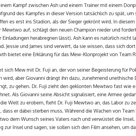
einem Kampf zwischen Ash und einem Trainer mit einem Donpha
grund des Kampfes in dieser Version tatsächlich zu spät, um s
fen es erst ins Stadion, als der Sieger gekrönt wird. In dies
er Mewtwo auf, schlägt den neuen Champion nieder und forder
 Einladungen herabregnen lässt). Ash kann es natürlich nicht 
 Jessie und James sind verwirrt, da sie wissen, dass sich dor
th bietet eine Erklärung für das Mew-Klonprojekt von Team R
et sich Mew mit Dr. Fuji an, der von seiner Begeisterung für 
 wird, aber Giovanni drängt ihn dazu, zunehmend unethische
ingt, zu gehen. Dr. Fuji zieht den geklonten Mewtwo fast wie 
chnet. Als Giovanni seine Absicht signalisiert, eine Armee ge
die Welt zu erobern, fleht Dr. Fuji Mewtwo an, das Labor zu ze
, dass er dabei sterben muss. Während die Wachen von Team R
o dem Wunsch seines Vaters nach und verwüstet die Insel.
 zur Insel und sagen, sie sollen sich den Film ansehen, um d