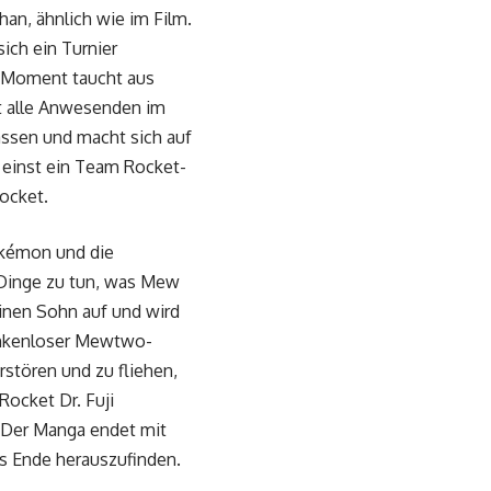
n, ähnlich wie im Film.
ich ein Turnier
em Moment taucht aus
t alle Anwesenden im
lassen und macht sich auf
t einst ein Team Rocket-
ocket.
Pokémon und die
 Dinge zu tun, was Mew
einen Sohn auf und wird
dankenloser Mewtwo-
rstören und zu fliehen,
ocket Dr. Fuji
 Der Manga endet mit
as Ende herauszufinden.