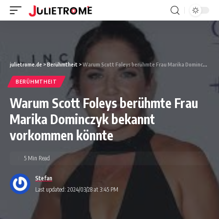
julietrome.de
>
Berühmtheit
>
Warum Scott Foleys berühmte Frau Marika Dominczyk bekannt vorkommen könnte
BERÜHMTHEIT
Warum Scott Foleys berühmte Frau
Marika Dominczyk bekannt
vorkommen könnte
5 Min Read
Stefan
Last updated: 2024/03/28 at 3:45 PM