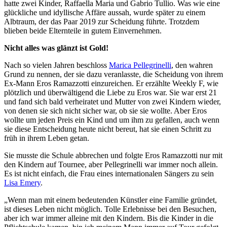
hatte zwei Kinder, Raffaella Maria und Gabrio Tullio. Was wie eine
glückliche und idyllische Affäre aussah, wurde später zu einem
Albtraum, der das Paar 2019 zur Scheidung führte. Trotzdem
blieben beide Elternteile in gutem Einvernehmen.
Nicht alles was glänzt ist Gold!
Nach so vielen Jahren beschloss
Marica Pellegrinelli
, den wahren
Grund zu nennen, der sie dazu veranlasste, die Scheidung von ihrem
Ex-Mann Eros Ramazzotti einzureichen. Er erzählte Weekly F, wie
plötzlich und überwältigend die Liebe zu Eros war. Sie war erst 21
und fand sich bald verheiratet und Mutter von zwei Kindern wieder,
von denen sie sich nicht sicher war, ob sie sie wollte. Aber Eros
wollte um jeden Preis ein Kind und um ihm zu gefallen, auch wenn
sie diese Entscheidung heute nicht bereut, hat sie einen Schritt zu
früh in ihrem Leben getan.
Sie musste die Schule abbrechen und folgte Eros Ramazzotti nur mit
den Kindern auf Tournee, aber Pellegrinelli war immer noch allein.
Es ist nicht einfach, die Frau eines internationalen Sängers zu sein
Lisa Emery
.
„Wenn man mit einem bedeutenden Künstler eine Familie gründet,
ist dieses Leben nicht möglich. Tolle Erlebnisse bei den Besuchen,
aber ich war immer alleine mit den Kindern. Bis die Kinder in die