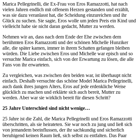
Marica Pellegrinelli, die Ex-Frau von Eros Ramazzotti, hat nach
vielen Jahren endlich mit offenem Herzen gestanden und erzählt,
was sie dazu veranlasst hat, die Scheidung einzureichen und ihr
Glück zu suchen. Sie sagte, Eros wolle um jeden Preis ein Kind und
vielleicht habe sie nicht daran gedacht, Mutter zu werden.
Nehmen wir an, dass nach dem Ende der Ehe zwischen dem
berühmten Eros Ramazzotti und der schönen Michelle Hunziker
alle, die später kamen, immer in ihrem Schatten gefangen bleiben
würden. Die Liebe zwischen Eros und Michelle war episch und so
versuchte Marica einfach, sich von der Erwartung zu lösen, die alle
Fans von ihr erwarteten.
Zu vergleichen, was zwischen den beiden war, ist überhaupt nicht
einfach. Deshalb versuchte das schöne Model Marica Pellegrinelli,
auch dank ihres jungen Alters, Eros auf jede erdenkliche Weise
glücklich zu machen und erklärte sich auch bereit, Mutter zu
werden. Aber war sie wirklich bereit für diesen Schritt?
25 Jahre Unterschied sind nicht wenige…
25 Jahre ist die Zahl, die Marica Pellegrinelli und Eros Ramazzotti
überschritten, als sie heirateten. Sie war noch zu jung und ließ sich
von jemandem beeinflussen, der ihr sachkundig und sicherlich
beruhigend keinen Raum ließ, sich selbst zu entfalten. Das Paar