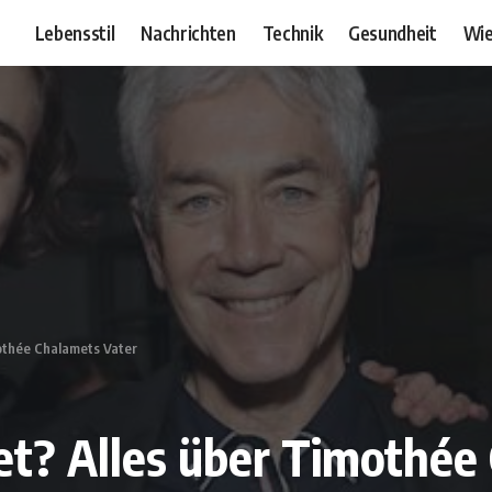
Lebensstil
Nachrichten
Technik
Gesundheit
Wie
othée Chalamets Vater
et? Alles über Timothée