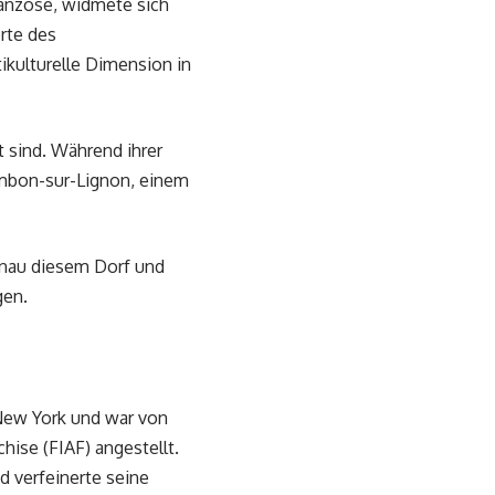
ranzose, widmete sich
rte des
ikulturelle Dimension in
t sind. Während ihrer
ambon-sur-Lignon, einem
enau diesem Dorf und
gen.
 New York und war von
hise (FIAF) angestellt.
d verfeinerte seine