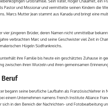
iebenköpfigen Großfamilie. Sein Vater, Roger Chalamet, ein F
als Pastor und Missionar und vermittelte seinen Kindern die We
ns. Marcs Mutter Jean stammt aus Kanada und bringt eine mult
ner vier jüngeren Brüder, deren Namen nicht unmittelbar bekann
ahre verbrachten Marc und seine Geschwister viel Zeit in Ch
 malerischen Hügeln Südfrankreichs.
terhält ihre Familie bis heute ein geschätztes Zuhause in g
ung zwischen ihren Wurzeln und ihren gemeinsamen Erinnerun
 Beruf
r begann seine berufliche Laufbahn als Französischlehrer in
0 bei einem Unternehmen namens French Institute Alliance Franc
r sich in den Bereich der Nachrichten- und Fotobearbeitung un