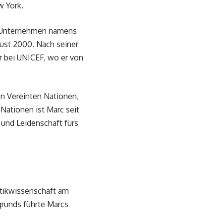
w York.
es Unternehmen namens
gust 2000. Nach seiner
r bei UNICEF, wo er von
den Vereinten Nationen,
 Nationen ist Marc seit
t und Leidenschaft fürs
itikwissenschaft am
grunds führte Marcs