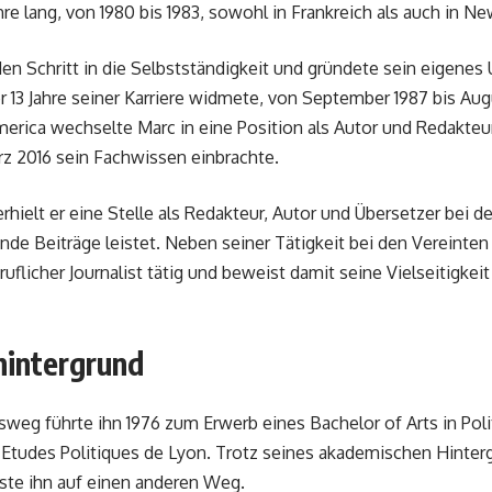
hre lang, von 1980 bis 1983, sowohl in Frankreich als auch in Ne
en Schritt in die Selbstständigkeit und gründete sein eigen
 13 Jahre seiner Karriere widmete, von September 1987 bis Au
merica wechselte Marc in eine Position als Autor und Redakteu
z 2016 sein Fachwissen einbrachte.
erhielt er eine Stelle als Redakteur, Autor und Übersetzer bei 
de Beiträge leistet. Neben seiner Tätigkeit bei den Vereinten
eruflicher Journalist tätig und beweist damit seine Vielseitigkei
hintergrund
weg führte ihn 1976 zum Erwerb eines Bachelor of Arts in Pol
’Etudes Politiques de Lyon. Trotz seines akademischen Hinter
nste ihn auf einen anderen Weg.