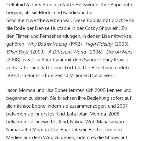
Celluloid Actor’s Studio in North Hollywood. Ihre Popularität
begann, als sie Model und Kandidatin bei
Schönheitswettbewerben war. Diese Popularität brachte ihr
die Rolle der Denise Huxtable in der Cosby Show ein. Zu
den Filmen und Fernsehsendungen, in denen Lisa mitwirkte,
gehören
Why Bother Voting
(1992),
High Fidelity
(2003),
Biker Boyz
(2003),
A Different World
(2006),
Life on Mars
(2008) usw. Lisa Bonet war mit dem Sänger Lenny Kravitz
verheiratet und hatte eine Tochter. Die Beziehung endete
1993. Lisa Bonet ist derzeit 10 Millionen Dollar wert.
Jason Momoa und Lisa Bonet lernten sich 2005 kennen und
begannen zu daten. Sie brachten ihre Beziehung sofort auf
die nächste Ebene, indem sie zusammenzogen, und 2007
bekamen sie ihr erstes Kind, Lola Iolani Momoa. 2008
bekamen sie ihr zweites Kind, Nakoa-Wolf Manakauapo
Namakaeha Momoa. Das Paar tat sein Bestes, um den
Medien aus dem Weg zu gehen, indem es die Shows auf