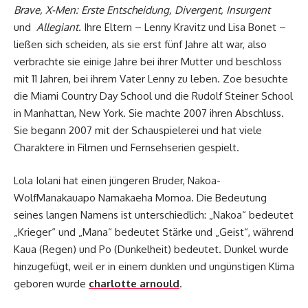
Brave, X-Men: Erste Entscheidung, Divergent, Insurgent
und
Allegiant.
Ihre Eltern – Lenny Kravitz und Lisa Bonet –
ließen sich scheiden, als sie erst fünf Jahre alt war, also
verbrachte sie einige Jahre bei ihrer Mutter und beschloss
mit 11 Jahren, bei ihrem Vater Lenny zu leben. Zoe besuchte
die Miami Country Day School und die Rudolf Steiner School
in Manhattan, New York. Sie machte 2007 ihren Abschluss.
Sie begann 2007 mit der Schauspielerei und hat viele
Charaktere in Filmen und Fernsehserien gespielt.
Lola Iolani hat einen jüngeren Bruder, Nakoa-
WolfManakauapo Namakaeha Momoa. Die Bedeutung
seines langen Namens ist unterschiedlich: „Nakoa“ bedeutet
„Krieger“ und „Mana“ bedeutet Stärke und „Geist“, während
Kaua (Regen) und Po (Dunkelheit) bedeutet. Dunkel wurde
hinzugefügt, weil er in einem dunklen und ungünstigen Klima
geboren wurde
charlotte arnould
.