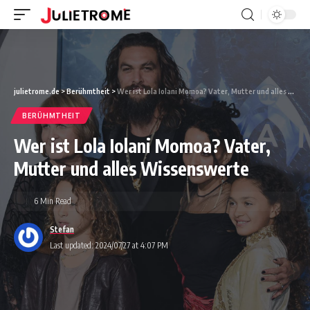
julietrome.de
>
Berühmtheit
>
Wer ist Lola Iolani Momoa? Vater, Mutter und alles Wissenswerte
BERÜHMTHEIT
Wer ist Lola Iolani Momoa? Vater,
Mutter und alles Wissenswerte
6 Min Read
Stefan
Last updated: 2024/07/27 at 4:07 PM