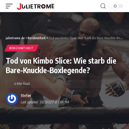
julietrome.de
>
Berühmtheit
>
Tod von Kimbo Slice: Wie starb die Bare-Knuckle-Boxlegende?
BERÜHMTHEIT
Tod von Kimbo Slice: Wie starb die
Bare-Knuckle-Boxlegende?
4 Min Read
Stefan
Last updated: 2025/02/17 at 1:08 PM