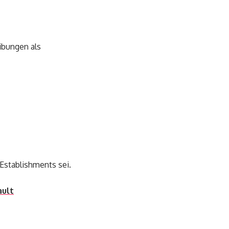
ibungen als
n Establishments sei.
ault