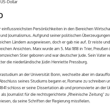
US-Dollar
D
der einflussreichsten Persönlichkeiten in den Bereichen Wirtscha
 und Journalismus. Aufgrund seiner politischen Überzeugungen
reichen Ländern ausgewiesen, doch er gab nie auf. Er reiste und
reichen Ansichten. Marx wurde am 5. Mai 1818 in Trier, Preußen
ernzeichen Stier geboren und war deutscher Jude. Sein Vater w
ter die niederländische Jüdin Henriette Pressburg.
rastudium an der Universität Bonn, wechselte aber im darauffo
h Abschluss seines Studiums begann er, Romane zu schreiben un
 1841 schloss er seine Dissertation ab und promovierte an der U
als Journalist für die rechtsgerichtete „Rheinische Zeitung“ z
esen, da seine Schriften der Regierung missfielen.