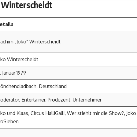
o Winterscheidt
etails
oachim „Joko“ Winterscheidt
oko Winterscheidt
3. Januar 1979
önchengladbach, Deutschland
oderator, Entertainer, Produzent, Unternehmer
oko und Klaas, Circus HalliGalli, Wer stiehlt mir die Show?, Jok
roSieben