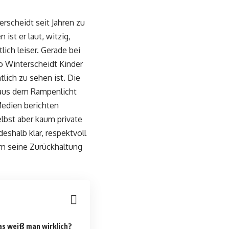
erscheidt seit Jahren zu
st er laut, witzig,
ich leiser. Gerade bei
o Winterscheidt Kinder
tlich zu sehen ist. Die
t aus dem Rampenlicht
Medien berichten
elbst aber kaum private
deshalb klar, respektvoll
um seine Zurückhaltung
as weiß man wirklich?