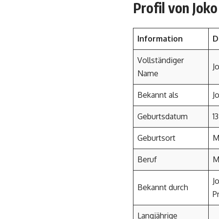
Profil von Jok
Information
D
Vollständiger
J
Name
Bekannt als
J
Geburtsdatum
1
Geburtsort
M
Beruf
M
J
Bekannt durch
P
Langjährige