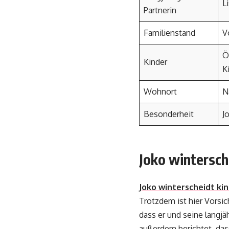
L
Partnerin
Familienstand
V
Ö
Kinder
K
Wohnort
N
Besonderheit
J
Joko wintersch
Joko winterscheidt ki
Trotzdem ist hier Vorsich
dass er und seine langj
außerdem berichtet, das