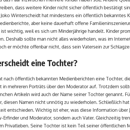
eiben, dass weitere Kinder nicht sicher öffentlich bestätigt sin
: Joko Winterscheidt hat mindestens ein öffentlich bekanntes 
edienberichte, aber keine dauerhaft offene Familieninszenieru
ist wichtig, weil es sich um Minderjährige handelt. Kinder pr
en. Deshalb sollte man nicht alles wiederholen, was im Internet
doch er möchte offenbar nicht, dass sein Vatersein zur Schlagzei
rscheidt eine Tochter?
hat nach öffentlich bekannten Medienberichten eine Tochter, d
t in mehreren Porträts über den Moderator auf. Trotzdem sollt
anchen Artikeln wird auch der Name seiner Tochter genannt. Fü
er, diesen Namen nicht unnötig zu wiederholen. Schließlich hat 
keit entschieden. Wichtig ist eher, was diese Information über J
-Erfinder und Moderator, sondern auch Vater. Gleichzeitig tren
em Privatleben. Seine Tochter ist kein Teil seiner öffentlichen 