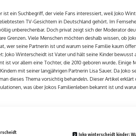
 ist ein Suchbegriff, der viele Fans interessiert, weil Joko Wint
iebtesten TV-Gesichtern in Deutschland gehört. Im Fernsehen i
lig unberechenbar. Doch privat zeigt sich der Moderator deutl
 klare Grenzen. Viele Menschen möchten deshalb wissen, ob Jok
hat, wer seine Partnerin ist und warum seine Familie kaum öffen
et: Joko Winterscheidt ist Vater und hält seine Kinder bewuss
nt ist vor allem eine Tochter, die 2010 geboren wurde. Einige 
ndern mit seiner langjährigen Partnerin Lisa Sauer. Da Joko s
 man dieses Thema vorsichtig behandeln. Dieser Artikel erklärt 
lationen, was über Jokos Familienleben bekannt ist und war
erscheidt
Joko winterscheidt kinder: W