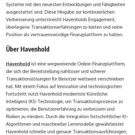
Systeme mit den neuesten Entwicklungen und Fähigkeiten
ausgestattet sind. Diese Hingabe zur kontinuierlichen
Verbesserung unterstreicht Havenholds Engagement,
überlegene Transaktionserfahrungen zu bieten und seine
Position als vertrauenswürdige Finanzplattform zu halten.
Über Havenhold
Havenhold
ist eine wegweisende Online-Finanzplattform,
die sich der Bereitstellung nahtloser und sicherer
Transaktionslösungen für Benutzer weltweit verschrieben
hat. Mit einem Fokus auf Innovation und technologischen
Fortschritt nutzt Havenhold modernste Künstliche
Intelligenz (KI)-Technologie, um Transaktionsprozesse zu
optimieren, die Benutzererfahrung zu verbessern und
Risiken zu mindern. Durch die Integration fortschrittlicher KI-
Algorithmen und maschineller Lernmodelle gewährleistet
Havenhold schnelle und genaue Transaktionsausführungen,