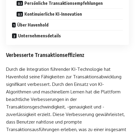
Persönliche Transaktionsempfehlungen
Kontinuierliche KI-Innovation
Über Havenhold
Unternehmensdetails
Verbesserte Transaktionseffizienz
Durch die Integration führender KI-Technologie hat
Havenhold seine Fähigkeiten zur Transaktionsabwicklung
signifikant verbessert. Durch den Einsatz von KI-
Algorithmen und maschinellem Lernen hat die Plattform
beachtliche Verbesserungen in der
Transaktionsgeschwindigkeit, -genauigkeit und -
zuverlässigkeit erzielt. Diese Verbesserung gewährleistet,
dass Benutzer nahtlose und prompte
Transaktionsausführungen erleben, was zu einer insgesamt