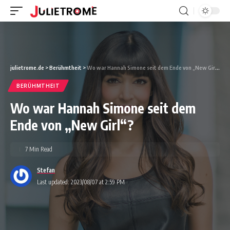
julietrome.de
>
Berühmtheit
>
Wo war Hannah Simone seit dem Ende von „New Girl“?
BERÜHMTHEIT
Wo war Hannah Simone seit dem
Ende von „New Girl“?
7 Min Read
Stefan
Last updated: 2023/08/07 at 2:59 PM