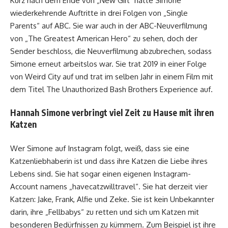
Kurz nach dem Ende von „New Girl“ hatte Simone
wiederkehrende Auftritte in drei Folgen von „Single
Parents“ auf ABC. Sie war auch in der ABC-Neuverfilmung
von „The Greatest American Hero“ zu sehen, doch der
Sender beschloss, die Neuverfilmung abzubrechen, sodass
Simone erneut arbeitslos war. Sie trat 2019 in einer Folge
von Weird City auf und trat im selben Jahr in einem Film mit
dem Titel The Unauthorized Bash Brothers Experience auf.
Hannah Simone verbringt viel Zeit zu Hause mit ihren
Katzen
Wer Simone auf Instagram folgt, weiß, dass sie eine
Katzenliebhaberin ist und dass ihre Katzen die Liebe ihres
Lebens sind. Sie hat sogar einen eigenen Instagram-
Account namens „havecatzwilltravel“. Sie hat derzeit vier
Katzen: Jake, Frank, Alfie und Zeke. Sie ist kein Unbekannter
darin, ihre „Fellbabys“ zu retten und sich um Katzen mit
besonderen Bedürfnissen zu kümmern. Zum Beispiel ist ihre