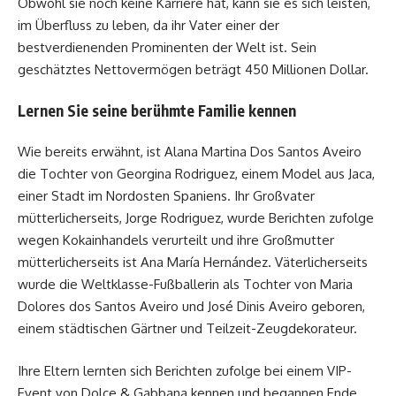
Obwohl sie noch keine Karriere hat, kann sie es sich leisten,
im Überfluss zu leben, da ihr Vater einer der
bestverdienenden Prominenten der Welt ist. Sein
geschätztes Nettovermögen beträgt 450 Millionen Dollar.
Lernen Sie seine berühmte Familie kennen
Wie bereits erwähnt, ist Alana Martina Dos Santos Aveiro
die Tochter von Georgina Rodriguez, einem Model aus Jaca,
einer Stadt im Nordosten Spaniens. Ihr Großvater
mütterlicherseits, Jorge Rodriguez, wurde Berichten zufolge
wegen Kokainhandels verurteilt und ihre Großmutter
mütterlicherseits ist Ana María Hernández. Väterlicherseits
wurde die Weltklasse-Fußballerin als Tochter von Maria
Dolores dos Santos Aveiro und José Dinis Aveiro geboren,
einem städtischen Gärtner und Teilzeit-Zeugdekorateur.
Ihre Eltern lernten sich Berichten zufolge bei einem VIP-
Event von Dolce & Gabbana kennen und begannen Ende