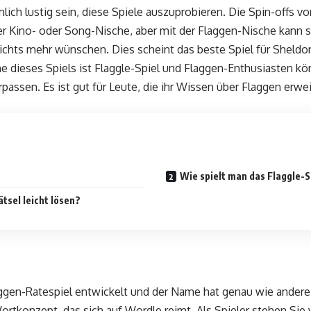
mlich lustig sein, diese Spiele auszuprobieren. Die Spin-offs 
er Kino- oder Song-Nische, aber mit der Flaggen-Nische kann 
chts mehr wünschen. Dies scheint das beste Spiel für Sheld
e dieses Spiels ist Flaggle-Spiel und Flaggen-Enthusiasten kö
rpassen. Es ist gut für Leute, die ihr Wissen über Flaggen erw
Wie spielt man das Flaggle-S
tsel leicht lösen?
ggen-Ratespiel entwickelt und der Name hat genau wie andere
rtkonzept, das sich auf Wordle reimt. Als Spieler stehen Sie 