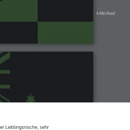
4 Min Read
er Lieblingsnische, sehr