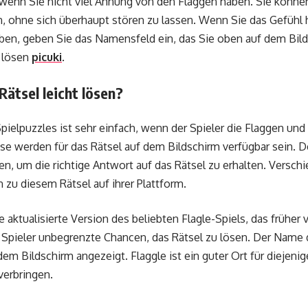
enn Sie nicht viel Ahnung von den Flaggen haben. Sie können l
n, ohne sich überhaupt stören zu lassen. Wenn Sie das Gefühl h
en, geben Sie das Namensfeld ein, das Sie oben auf dem Bild
u lösen
picuki
.
ätsel leicht lösen?
ielpuzzles ist sehr einfach, wenn der Spieler die Flaggen und
ise werden für das Rätsel auf dem Bildschirm verfügbar sein. 
en, um die richtige Antwort auf das Rätsel zu erhalten. Versch
 zu diesem Rätsel auf ihrer Plattform.
e aktualisierte Version des beliebten Flagle-Spiels, das früher 
r Spieler unbegrenzte Chancen, das Rätsel zu lösen. Der Nam
dem Bildschirm angezeigt. Flaggle ist ein guter Ort für diejenig
verbringen.