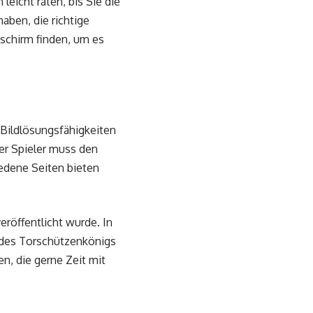
eicht raten, bis Sie die
aben, die richtige
schirm finden, um es
 Bildlösungsfähigkeiten
Der Spieler muss den
iedene Seiten bieten
veröffentlicht wurde. In
e des Torschützenkönigs
en, die gerne Zeit mit