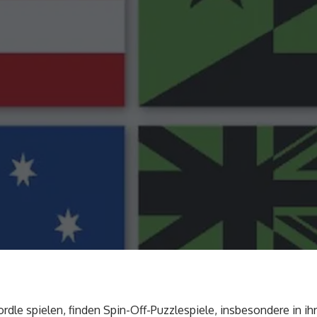
ordle spielen, finden Spin-Off-Puzzlespiele, insbesondere in ihr