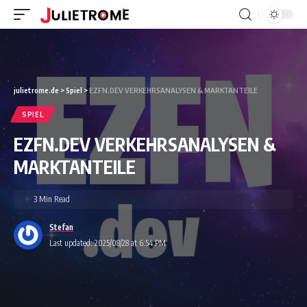
julietrome.de
>
Spiel
>
EZFN.DEV VERKEHRSANALYSEN & MARKTANTEILE
SPIEL
EZFN.DEV VERKEHRSANALYSEN &
MARKTANTEILE
3 Min Read
Stefan
Last updated: 2025/08/28 at 6:54 PM