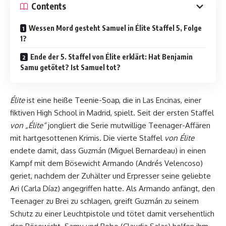
Contents
Wessen Mord gesteht Samuel in Élite Staffel 5, Folge
1?
Ende der 5. Staffel von Élite erklärt: Hat Benjamin
Samu getötet? Ist Samuel tot?
Élite
ist eine heiße Teenie-Soap, die in Las Encinas, einer
fiktiven High School in Madrid, spielt. Seit der ersten Staffel
von „Élite“
jongliert die Serie mutwillige Teenager-Affären
mit hartgesottenen Krimis. Die vierte Staffel
von Élite
endete damit, dass Guzmán (Miguel Bernardeau) in einen
Kampf mit dem Bösewicht Armando (Andrés Velencoso)
geriet, nachdem der Zuhälter und Erpresser seine geliebte
Ari (Carla Díaz) angegriffen hatte. Als Armando anfängt, den
Teenager zu Brei zu schlagen, greift Guzmán zu seinem
Schutz zu einer Leuchtpistole und tötet damit versehentlich