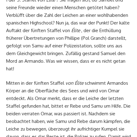
seine Freunde wieder einen Menschen getötet haben?
Verblüfft über die Zahl der Leichen an einer wohlhabenden
spanischen Highschool? Nun ja, das war der Punkt! Der kalte
Auftakt der fünften Staffel von
Élite
, der die Enthüllung
früherer Übertretungen von Phillipe (Pol Granch) darstellt,
gefolgt von Samu auf einer Polizeistation, sollte uns aus
dem Gleichgewicht bringen. Zufällig gestand Samuel den
Mord an Armando. Was wir wissen, dass er es nicht getan
hat!
Mitten in der fünften Staffel
von Élite
schwimmt Armandos
Körper an die Oberfläche des Sees und wird von Omar
entdeckt. Als Omar merkt, dass er die Leiche der letzten
Staffel gefunden hat, bittet er Rebe und Samu um Hilfe. Die
beiden verraten Omar, was passiert ist. Nachdem sie
beobachtet haben, wie Samu und Rebe darum kämpfen, die
Leiche zu bewegen, überzeugt ihr aufrichtiger Kumpel sie
davon, dass es das Beste ist, die Polizei zu rufen. Damit wird