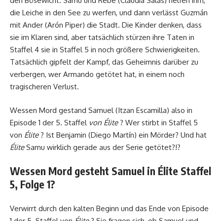
den Bösewicht. Samu und Rebe (Claudia Salas) helfen ihm,
die Leiche in den See zu werfen, und dann verlässt Guzmán
mit Ander (Arón Piper) die Stadt. Die Kinder denken, dass
sie im Klaren sind, aber tatsächlich stürzen ihre Taten in
Staffel 4 sie in Staffel 5 in noch größere Schwierigkeiten.
Tatsächlich gipfelt der Kampf, das Geheimnis darüber zu
verbergen, wer Armando getötet hat, in einem noch
tragischeren Verlust.
Wessen Mord gestand Samuel (Itzan Escamilla) also in
Episode 1 der 5. Staffel
von Élite
? Wer stirbt in Staffel 5
von
Élite
? Ist Benjamin (Diego Martín) ein Mörder? Und hat
Élite
Samu wirklich gerade aus der Serie getötet?!?
Wessen Mord gesteht Samuel in Élite Staffel
5, Folge 1?
Verwirrt durch den kalten Beginn und das Ende von Episode
1 der 5. Staffel von
Élite
? Sie fragen sich, ob Samuel und