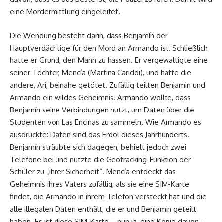
eine Mordermittlung eingeleitet.
Die Wendung besteht darin, dass Benjamín der
Hauptverdächtige für den Mord an Armando ist. Schließlich
hatte er Grund, den Mann zu hassen. Er vergewaltigte eine
seiner Töchter, Mencía (Martina Cariddi), und hätte die
andere, Ari, beinahe getötet. Zufällig teilten Benjamin und
Armando ein wildes Geheimnis. Armando wollte, dass
Benjamín seine Verbindungen nutzt, um Daten über die
Studenten von Las Encinas zu sammeln. Wie Armando es
ausdrückte: Daten sind das Erdöl dieses Jahrhunderts.
Benjamín sträubte sich dagegen, behielt jedoch zwei
Telefone bei und nutzte die Geotracking-Funktion der
Schüler zu „ihrer Sicherheit“. Mencía entdeckt das
Geheimnis ihres Vaters zufällig, als sie eine SIM-Karte
findet, die Armando in ihrem Telefon versteckt hat und die
alle illegalen Daten enthält, die er und Benjamin geteilt
haben. Es ist diese SIM-Karte – nun ja, eine Kopie davon –