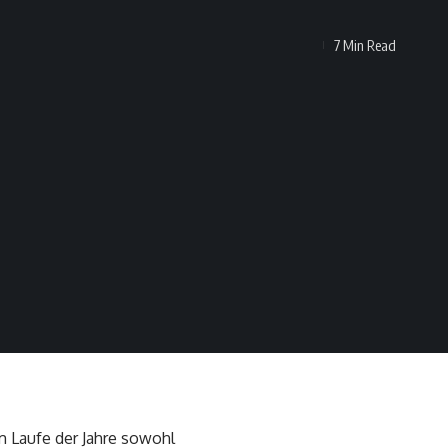
7 Min Read
im Laufe der Jahre sowohl