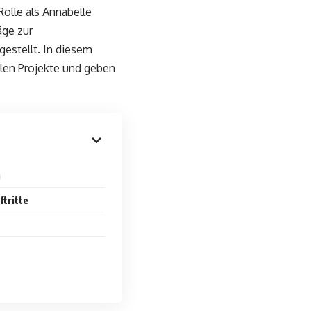
Rolle als Annabelle
äge zur
gestellt. In diesem
llen Projekte und geben
g
tritte