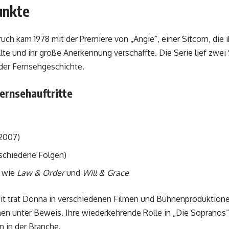
unkte
h kam 1978 mit der Premiere von „Angie“, einer Sitcom, die 
lte und ihr große Anerkennung verschaffte. Die Serie lief zwei
 der Fernsehgeschichte.
rnsehauftritte
2007)
rschiedene Folgen)
n wie
Law & Order
und
Will & Grace
it trat Donna in verschiedenen Filmen und Bühnenproduktionen 
en unter Beweis. Ihre wiederkehrende Rolle in „Die Sopranos“ f
n in der Branche.