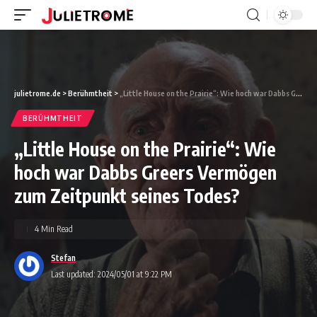
julietrome.de
>
Berühmtheit
>
„Little House on the Prairie“: Wie hoch war Dabbs Greers Vermögen zum Zeitpunkt seines Todes?
BERÜHMTHEIT
„Little House on the Prairie“: Wie
hoch war Dabbs Greers Vermögen
zum Zeitpunkt seines Todes?
4 Min Read
Stefan
Last updated: 2024/05/01 at 9:22 PM