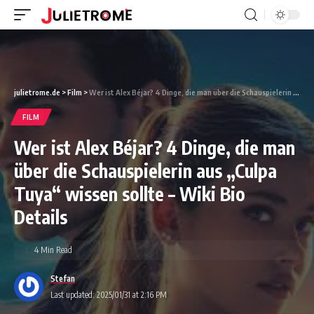
julietrome.de
>
Film
>
Wer ist Alex Béjar? 4 Dinge, die man über die Schauspielerin aus „Culpa Tuya“ wissen sollte – Wiki Bio Details
FILM
Wer ist Alex Béjar? 4 Dinge, die man
über die Schauspielerin aus „Culpa
Tuya“ wissen sollte – Wiki Bio
Details
4 Min Read
Stefan
Last updated: 2025/01/31 at 2:16 PM