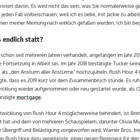
geistert davon. Es wird nicht das sein, was Sie normalerweise
jeden Fall vorbeischauen, weil ich es liebe, mit Jackie zu arbei
nen meiner Meinung nach wirklich gefallen werden. Ich bin beg
 endlich statt?
schon seit mehreren Jahren verhandelt, angefangen im Jahr 201
re Fortsetzung in Arbeit sei. Im Jahr 2018 bestätigte Tucker s
m als „den Ansturm aller Anstürme“ hochzujubeln. Rush Hour 4 
te, dass es 2019 kurz vor dem Zusammenbruch stünde. Es ruh
ntwicklung wieder aufgenommen oder neu gestartet wurde, als
ündigte
mortgage
.
ntwicklung von Rush Hour 4 möglicherweise behindert, ist Brett
rt hat und dem von mehreren Schauspielern, darunter Olivia M
er Übergriff und Belästigung vorgeworfen wird. Warner Bros. tr
s Rush Hour dazu veranlasste, einen neuen Regisseur für den v