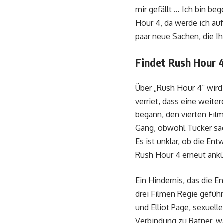
mir gefällt … Ich bin be
Hour 4, da werde ich auf 
paar neue Sachen, die Ih
Findet Rush Hour 4
Über „Rush Hour 4“ wird 
verriet, dass eine weite
begann, den vierten Fil
Gang, obwohl Tucker sag
Es ist unklar, ob die E
Rush Hour 4 erneut ank
Ein Hindernis, das die E
drei Filmen Regie gefüh
und Elliot Page, sexuell
Verbindung zu Ratner, wa