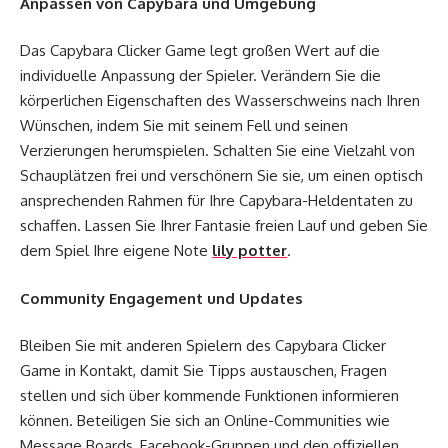
Anpassen von Capybara und Umgebung
Das Capybara Clicker Game legt großen Wert auf die
individuelle Anpassung der Spieler. Verändern Sie die
körperlichen Eigenschaften des Wasserschweins nach Ihren
Wünschen, indem Sie mit seinem Fell und seinen
Verzierungen herumspielen. Schalten Sie eine Vielzahl von
Schauplätzen frei und verschönern Sie sie, um einen optisch
ansprechenden Rahmen für Ihre Capybara-Heldentaten zu
schaffen. Lassen Sie Ihrer Fantasie freien Lauf und geben Sie
dem Spiel Ihre eigene Note
lily potter
.
Community Engagement und Updates
Bleiben Sie mit anderen Spielern des Capybara Clicker
Game in Kontakt, damit Sie Tipps austauschen, Fragen
stellen und sich über kommende Funktionen informieren
können. Beteiligen Sie sich an Online-Communities wie
Message Boards, Facebook-Gruppen und den offiziellen