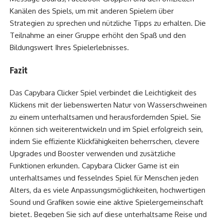
Kanälen des Spiels, um mit anderen Spielern über
Strategien zu sprechen und nützliche Tipps zu erhalten. Die
Teilnahme an einer Gruppe erhöht den Spaß und den
Bildungswert Ihres Spielerlebnisses.
Fazit
Das Capybara Clicker Spiel verbindet die Leichtigkeit des
Klickens mit der liebenswerten Natur von Wasserschweinen
zu einem unterhaltsamen und herausfordernden Spiel. Sie
können sich weiterentwickeln und im Spiel erfolgreich sein,
indem Sie effiziente Klickfähigkeiten beherrschen, clevere
Upgrades und Booster verwenden und zusätzliche
Funktionen erkunden. Capybara Clicker Game ist ein
unterhaltsames und fesselndes Spiel für Menschen jeden
Alters, da es viele Anpassungsmöglichkeiten, hochwertigen
Sound und Grafiken sowie eine aktive Spielergemeinschaft
bietet. Begeben Sie sich auf diese unterhaltsame Reise und