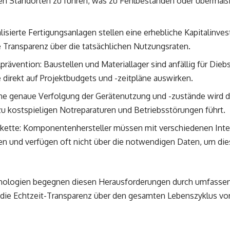
ren Standorten zu führen, was zu Fehlbeständen oder übermä
isierte Fertigungsanlagen stellen eine erhebliche Kapitalinvest
 Transparenz über die tatsächlichen Nutzungsraten.
prävention: Baustellen und Materiallager sind anfällig für Dieb
irekt auf Projektbudgets und -zeitpläne auswirken.
e genaue Verfolgung der Gerätenutzung und -zustände wird 
zu kostspieligen Notreparaturen und Betriebsstörungen führt.
rkette: Komponentenhersteller müssen mit verschiedenen Inte
ren und verfügen oft nicht über die notwendigen Daten, um di
nologien begegnen diesen Herausforderungen durch umfasse
die Echtzeit-Transparenz über den gesamten Lebenszyklus 