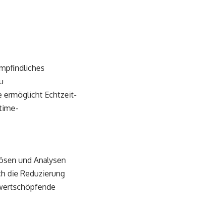
empfindliches
u
ermöglicht Echtzeit-
time-
lösen und Analysen
rch die Reduzierung
 wertschöpfende