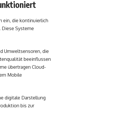
unktioniert
in, die kontinuierlich
. Diese Systeme
ind Umweltsensoren, die
enqualität beeinflussen
eme übertragen Cloud-
fern Mobile
 digitale Darstellung
duktion bis zur