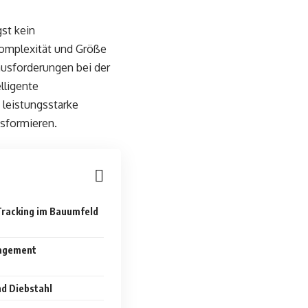
gst kein
Komplexität und Größe
usforderungen bei der
lligente
leistungsstarke
nsformieren.
-Tracking im Bauumfeld
agement
nd Diebstahl