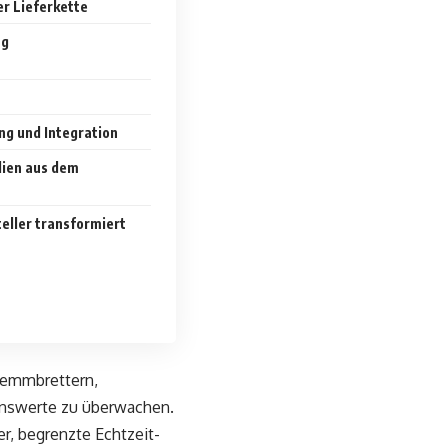
r Lieferkette
ng
ung und Integration
dien aus dem
ller transformiert
Klemmbrettern,
enswerte zu überwachen.
er, begrenzte Echtzeit-