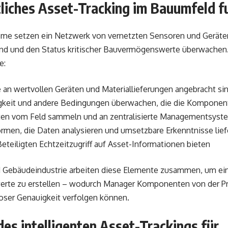
tliches Asset-Tracking im Bauumfeld f
e setzen ein Netzwerk von vernetzten Sensoren und Geräten e
and und den Status kritischer Bauvermögenswerte überwachen
e:
 an wertvollen Geräten und Materiallieferungen angebracht s
igkeit und andere Bedingungen überwachen, die die Komponent
ten vom Feld sammeln und an zentralisierte Managementsyst
ormen, die Daten analysieren und umsetzbare Erkenntnisse lie
teiligten Echtzeitzugriff auf Asset-Informationen bieten
 Gebäudeindustrie arbeiten diese Elemente zusammen, um eine
rte zu erstellen – wodurch Manager Komponenten von der Pro
lloser Genauigkeit verfolgen können.
des intelligenten Asset-Trackings für