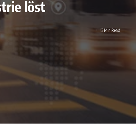
rie löst
13 Min Read