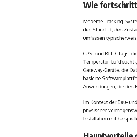
Wie fortschrit
Moderne Tracking-System
den Standort, den Zust
umfassen typischerweis
GPS- und RFID-Tags, die
Temperatur, Luftfeucht
Gateway-Geräte, die Da
basierte Softwareplattf
Anwendungen, die den Be
Im Kontext der Bau- und
physischer Vermögenswe
Installation mit beispie
Hauptvorteile 