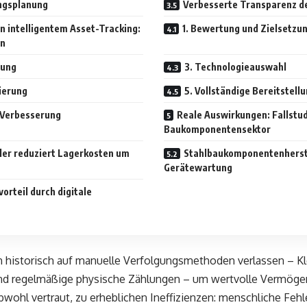
ngsplanung
Verbesserte Transparenz de
 intelligentem Asset-Tracking:
1. Bewertung und Zielsetzu
an
rung
3. Technologieauswahl
ierung
5. Vollständige Bereitstell
e Verbesserung
Reale Auswirkungen: Fallstu
Baukomponentensektor
ler reduziert Lagerkosten um
Stahlbaukomponentenherste
Gerätewartung
orteil durch digitale
ch historisch auf manuelle Verfolgungsmethoden verlassen – 
und regelmäßige physische Zählungen – um wertvolle Vermög
wohl vertraut, zu erheblichen Ineffizienzen: menschliche Fehl