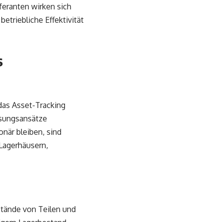
feranten wirken sich
etriebliche Effektivität
s
as Asset-Tracking
ösungsansätze
när bleiben, sind
Lagerhäusern,
stände von Teilen und