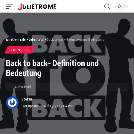
julietrome.de
>
Lebensstil
>
Back to back– Definition und Bedeutung
LEBENSSTIL
Back to back– Definition und
Bedeutung
4 Min Read
Stefan
Last updated: 2023/03/27 at 7:04 PM