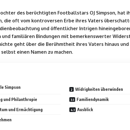
Tochter des berüchtigten Footballstars OJ Simpson, hat 
n, die oft vom kontroversen Erbe ihres Vaters überschatt
edienbeobachtung und öffentlicher Intrigen hineingebore
 und familiären Bindungen mit bemerkenswerter Widers
ichte geht über die Berühmtheit ihres Vaters hinaus und z
h selbst einen Namen zu machen.
lle Simpson
Widrigkeiten überwinden
g und Philanthropie
Familiendynamik
stum und Ermächtigung
Ausblick
nehmen