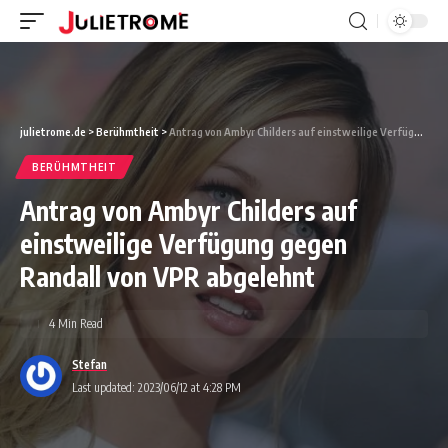
julietrome.de
>
Berühmtheit
>
Antrag von Ambyr Childers auf einstweilige Verfügung gegen Randall von VPR abgelehnt
BERÜHMTHEIT
Antrag von Ambyr Childers auf
einstweilige Verfügung gegen
Randall von VPR abgelehnt
4 Min Read
Stefan
Last updated: 2023/06/12 at 4:28 PM