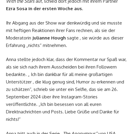
With the Stars
auf, schied dort jedoch mit ihrem Partner
Ezra Sosa in der ersten Woche aus.
Ihr Abgang aus der Show war denkwürdig und sie musste
mit heftigen Reaktionen ihrer Fans rechnen, als sie der
Moderatorin
Julianne Hough
sagte , sie würde aus dieser
Erfahrung „nichts“ mitnehmen.
Anna stellte jedoch klar, dass der Kommentar nur Spaß war,
als sie sich nach ihrem Ausscheiden bei ihren Followern
bedankte. „ Ich bin dankbar für all meine großartigen
Unterstützer , die klug genug sind, Humor zu erkennen und
zu schätzen“, schrieb sie unter ein Selfie, das sie am 26.
September 2024 über ihre Instagram-Stories
veröffentlichte. „Ich bin besessen von all euren
Direktnachrichten und Posts. Liebe Grüße und Danke für
nichts!“
Anna tritt auch in der Serie
„The Anonymous“
von USA