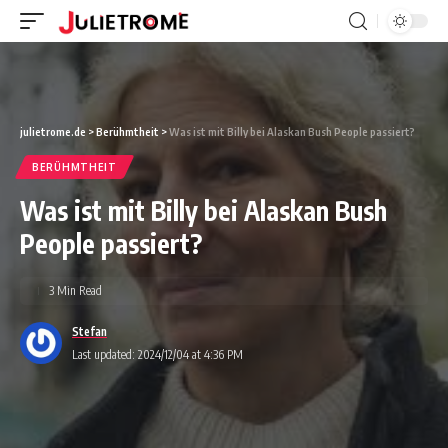
julietrome.de
>
Berühmtheit
>
Was ist mit Billy bei Alaskan Bush People passiert?
BERÜHMTHEIT
Was ist mit Billy bei Alaskan Bush
People passiert?
3 Min Read
Stefan
Last updated: 2024/12/04 at 4:36 PM