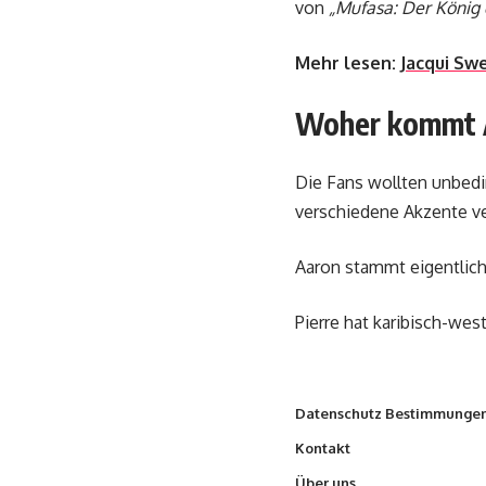
von
„Mufasa: Der König
Mehr lesen:
Jacqui Sw
Woher kommt A
Die Fans wollten unbedi
verschiedene Akzente v
Aaron stammt eigentlic
Pierre hat karibisch-we
Datenschutz Bestimmunge
Kontakt
Über uns